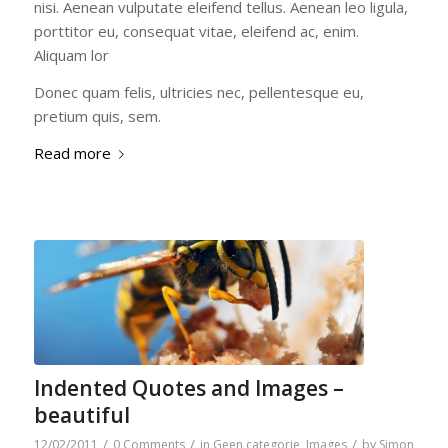
nisi. Aenean vulputate eleifend tellus. Aenean leo ligula,
porttitor eu, consequat vitae, eleifend ac, enim.
Aliquam lor
Donec quam felis, ultricies nec, pellentesque eu,
pretium quis, sem.
Read more
Indented Quotes and Images –
beautiful
/
/
/
12/02/2011
0 Comments
in
Geen categorie
,
Images
by
Simon